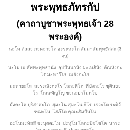
พระพุทธภัทรกัป
(คาถาบูชาพระพุทธเจ้า 28
พระองค์)
นะโม ตัสสะ ภะคะวะโต อะระหะโต สัมมาสัมพุทธัสสะ (3
จบ)
นะโม เม สัพพะพุทธานัง อุปปันนานัง มะเหสินัง ตัณหังกะ
โร มะหาวีโร เมธังกะโร
มะหายะโส สะระณังกะโร โลกะหิโต ทีปังกะโร ชุตินธะ
โร โกณฑัญโญ ชะนะปาโมกโข
มังคะโล ปุริสาสะโภ สุมะโน สุมะโน ธีโร เรวะโต ระติวั
ฑฒะโน โสภีโต คุณะสัมปันโน
อะโนมะทัสสี ชะนุตตะโม ปะทุโม โลกะปัชโชโต นาระ