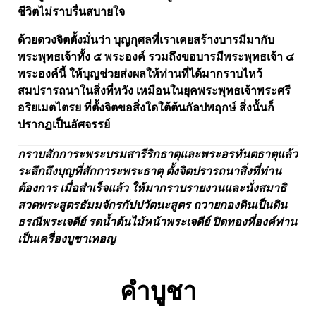
ชีวิตไม่ราบรื่นสบายใจ
ด้วยดวงจิตตั้งมั่นว่า บุญกุศลที่เราเคยสร้างบารมีมากับ
พระพุทธเจ้าทั้ง ๕ พระองค์ รวมถึงขอบารมีพระพุทธเจ้า ๔
พระองค์นี้ ให้บุญช่วยส่งผลให้ท่านที่ได้มากราบไหว้
สมปรารถนาในสิ่งที่หวัง เหมือนในยุคพระพุทธเจ้าพระศรี
อริยเมตไตรย ที่ตั้งจิตขอสิ่งใดใต้ต้นกัลปพฤกษ์ สิ่งนั้นก็
ปรากฏเป็นอัศจรรย์
กราบสักการะพระบรมสารีริกธาตุและพระอรหันตธาตุแล้ว
ระลึกถึงบุญที่สักการะพระธาตุ ตั้งจิตปรารถนาสิ่งที่ท่าน
ต้องการ เมื่อสำเร็จแล้ว ให้มากราบรายงานและนั่งสมาธิ
สวดพระสูตรธัมมจักรกัปปวัตนะสูตร ถวายกองดินเป็นดิน
ธรณีพระเจดีย์ รดน้ำต้นไม้หน้าพระเจดีย์ ปิดทองที่องค์ท่าน
เป็นเครื่องบูชาเทอญ
คำบูชา