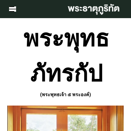
พระพุทธ
ภัทรกัป
(
พระพุทธเจ้า
๕
พระองค์)