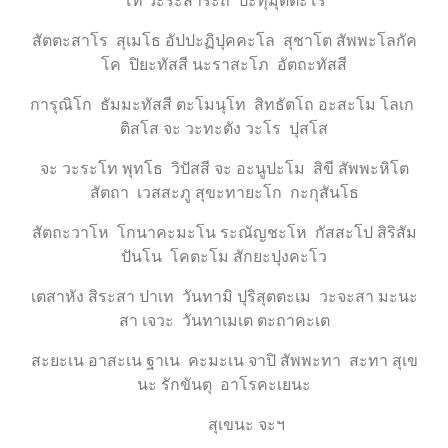
โท วะระสาระถี ปะทุมุตตะโร
สัตตะสาโร สุเมโธ อัปปะฏิปุคคะโล สุชาโต สัพพะโลกัค
โค ปิยะทัสสี นะราสะโภ อัตถะทัสสี
การุณิโก ธัมมะทัสสี ตะโมนุโท สิทธัตโถ อะสะโม โลเก
ติสโส จะ วะทะตัง วะโร ปุสโส
จะ วะระโท พุทโธ วิปัสสี จะ อะนูปะโม สิขี สัพพะหิโต
สัตถา เวสสะภู สุขะทายะโก กะกุสันโธ
สัตถะวาโห โกนาคะมะโน ระณัญชะโห กัสสะโป สิริสัม
ปันโน โคตะโม สักยะปุงคะโว
เตสาหัง สิระสา ปาเท วันทามิ ปุริสุตตะเม วะจะสา มะนะ
สา เจวะ วันทาเมเต ตะถาคะเต
สะยะเน อาสะเน ฐาเน คะมะเน จาปิ สัพพะทา สะทา สุเข
นะ รักขันตุ อาโรคะเยนะ
สุเขนะ จะฯ